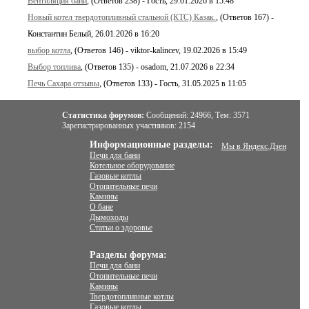
Вентиляция бани
, (Ответов 238) - Гость, 29.01.2026 в 15:48
Новый котел твердотопливный стальной (КТС) Казак.
, (Ответов 167) -
Константин Белый, 26.01.2026 в 16:20
выбор котла
, (Ответов 146) - viktor-kalincev, 19.02.2026 в 15:49
Выбор топлива
, (Ответов 135) - osadom, 21.07.2026 в 22:34
Печь Сахара отзывы
, (Ответов 133) - Гость, 31.05.2025 в 11:05
Статистика форумов:
Сообщений:
24966,
Тем:
3571
Зарегистрированных участников:
2154
Информационные разделы:
Мы в Яндекс.Дзен
Печи для бани
Котельное оборудование
Газовые котлы
Отопительные печи
Камины
О бане
Дымоходы
Статьи о здоровье
Разделы форума:
Печи для бани
Отопительные печи
Камины
Твердотопливные котлы
Газовые котлы