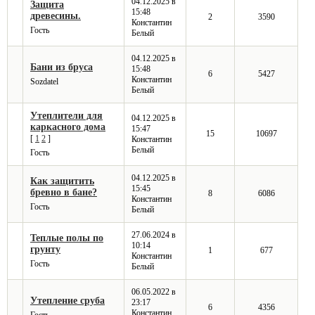
04.12.2025 в
Защита
15:48
древесины.
2
3590
Константин
Гость
Белый
04.12.2025 в
Бани из бруса
15:48
6
5427
Константин
Sozdatel
Белый
Утеплители для
04.12.2025 в
каркасного дома
15:47
15
10697
[
1
2
]
Константин
Белый
Гость
04.12.2025 в
Как защитить
15:45
бревно в бане?
8
6086
Константин
Гость
Белый
27.06.2024 в
Теплые полы по
10:14
грунту
1
677
Константин
Гость
Белый
06.05.2022 в
Утепление сруба
23:17
6
4356
Константин
Гость