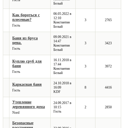
Белый
06.05.2022 в
Как бороться с
12:10
плесенью?
3
2765
Константин
Гость
Белый
09.09.2021 в
Баня из бруса
14:47
цена.
3
3423
Константин
Гость
Белый
16.11.2018 в
Куплю сруб для
17:44
бани
3
3972
Константин
Гость
Белый
24.10.2018 в
Каркасная баня
16:09
8
4416
Гость
KDF
Утепление
24.09.2017 в
деревянного дома
10:15
2
2850
Гость
Nord
Безопасные
расстояния