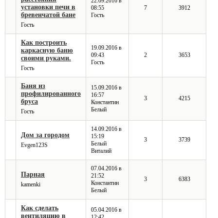
22.09.2016 в
установки печи в
08:55
7
3912
бревенчатой бане
Гость
Гость
Как построить
19.09.2016 в
каркасную баню
09:43
2
3653
своими руками.
Гость
Гость
Баня из
15.09.2016 в
профилированного
16:57
3
4215
бруса
Константин
Белый
Гость
14.09.2016 в
Дом за городом
15:19
3
3739
Белый
Evgen123S
Виталий
07.04.2016 в
Парная
21:52
3
6383
Константин
kamenki
Белый
Как сделать
05.04.2016 в
вентиляцию в
12:42