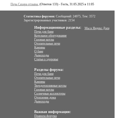
Печь Сахара отзывы
, (Ответов 133) - Гость, 31.05.2025 в 11:05
Статистика форумов:
Сообщений:
24975,
Тем:
3572
Зарегистрированных участников:
2154
Информационные разделы:
Мы в Яндекс.Дзен
Печи для бани
Котельное оборудование
Газовые котлы
Отопительные печи
Камины
О бане
Дымоходы
Статьи о здоровье
Разделы форума:
Печи для бани
Отопительные печи
Камины
Твердотопливные котлы
Газовые котлы
Солнечные коллекторы
Отопление дома
Дымоходы
Важная информация:
Правила форума