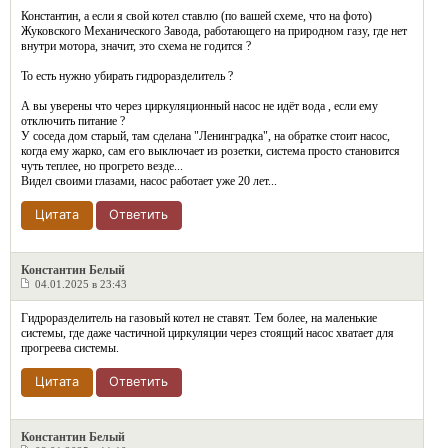
Константин, а если я свой котел ставлю (по вашей схеме, что на фото)
Жуковского Механического Завода, работающего на природном газу, где нет
внутри мотора, значит, это схема не годится ?
То есть нужно убирать гидроразделитель ?
А вы уверены что через циркуляционный насос не идёт вода , если ему
отключить питание ?
У соседа дом старый, там сделана "Ленинградка", на обратке стоит насос,
когда ему жарко, сам его выключает из розетки, система просто становится
чуть теплее, но прогрето везде...
Видел своими глазами, насос работает уже 20 лет...
Цитата
Ответить
Константин Белый
04.01.2025 в 23:43
Гидроразделитель на газовый котел не ставят. Тем более, на маленькие
системы, где даже частичной циркуляции через стоящий насос хватает для
прогреева системы.
Цитата
Ответить
Константин Белый