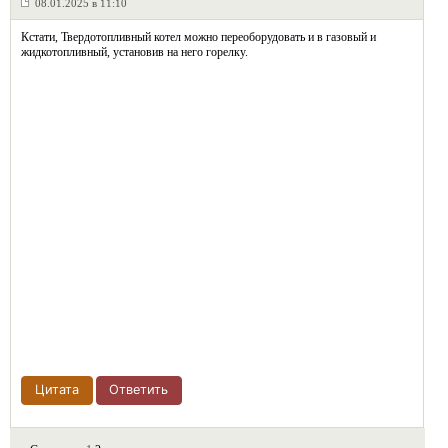
08.01.2025 в 11:10
Кстати, Твердотопливный котел можно переоборудовать и в газовый и
жидкотопливный, установив на него горелку.
Цитата
Ответить