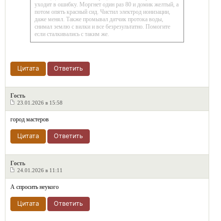
уходит в ошибку. Моргнет один раз 80 и домик желтый, а
потом опять красный сид. Чистил электрод ионизации,
даже менял. Также промывал датчик протока воды,
снимал землю с вилки и все безрезультатно. Помогите
если сталкивались с таким же.
Цитата
Ответить
Гость
23.01.2026 в 15:58
город мастеров
Цитата
Ответить
Гость
24.01.2026 в 11:11
А спросить неукого
Цитата
Ответить