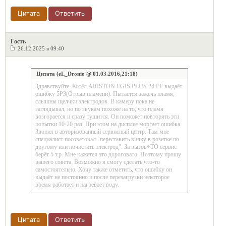
Цитата
Ответить
Гость
26.12.2025 в 09:40
Цитата (eL_Dronio @ 01.03.2016,21:18)
Здравствуйте. Котёл ARISTON EGIS PLUS 24 FF выдаёт
ошибку 5Р3(Отрыв пламени). Пытается зажечь пламя,
слышны щелчки электродов. В камеру пока не
заглядывал, но по звукам похоже на то, что пламя
возгорается и сразу тушится. Он поможет повторять эти
попытки 10-20 раз. При этом на дисплее моргает ошибка.
Звонил в авторизованный сервисный центр. Там мне
специалист посоветовал "переставить вилку в розетке по-
другому или почистить электрод". За вызов+ТО сервис
берёт 5 т.р. Мне кажется это дороговато. Поэтому прошу
вашего совета. Возможно я смогу сделать что-то
самостоятельно. Хочу также отметить, что ошибку он
выдаёт не постоянно и после перезагрузки некоторое
время работает и нагревает воду.
Цитата
Ответить