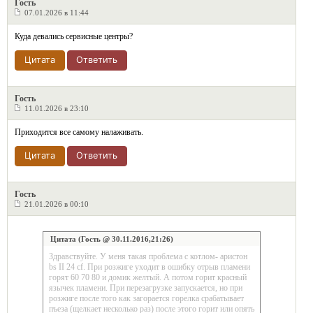
Гость
07.01.2026 в 11:44
Куда девались сервисные центры?
Цитата
Ответить
Гость
11.01.2026 в 23:10
Приходится все самому налаживать.
Цитата
Ответить
Гость
21.01.2026 в 00:10
Цитата (Гость @ 30.11.2016,21:26)
Здравствуйте. У меня такая проблема с котлом- аристон
bs II 24 cf. При розжиге уходит в ошибку отрыв пламени
горят 60 70 80 и домик желтый. А потом горит красный
язычек пламени. При перезагрузке запускается, но при
розжиге после того как загорается горелка срабатывает
пъеза (щелкает несколько раз) после этого горит или опять