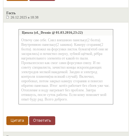
Гость
26.12.2025 в 18:38
Цитата (eL_Dronio @ 01.03.2016,23:22)
Отвечу сам себе. Снял внешнюю панельку(2 болта).
Внутреннюю панельку(2 зажима). Камеру сгорания(2
болта). положил на форсунки листок бумаги(чтоб они не
засорялись) и почистил сверху, зубной щёткой, рёбра
нагревательного элемента от какой-то пыли.
Пропылесосил как смог сами форсунки снизу. И по
совету специалиста, зачистил концы искроподающих
электродов мелкой наждачкой. Заодно и электрод
контроля пламени(на всякий случай). Включил,
опробовал, потом закрыл камеру сгорания и повесил
обратно панельки. Итог: котёл работает без сбоев уже час.
Отопление и воду нагревает без проблем. Завтра
отпишусь, после суток работы. Если кому поможет мой
опыт буду рад. Всего доброго.
Цитата
Ответить