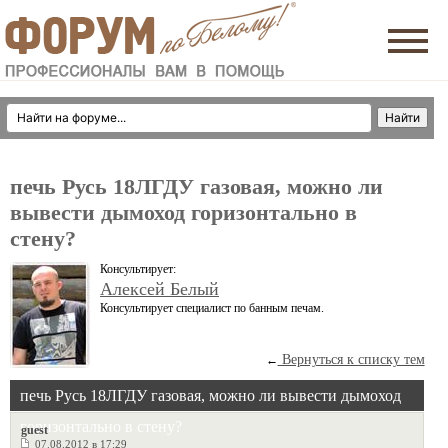
печь Русь 18ЛГДУ газовая, можно ли
вывести дымоход горизонтально в
стену?
Консультирует:
Алексей Белый
Консультирует специалист по банным печам.
Вернуться к списку тем
←
печь Русь 18ЛГДУ газовая, можно ли вывести дымоход
горизонтально в стену?
guest
07.08.2012 в 17:29