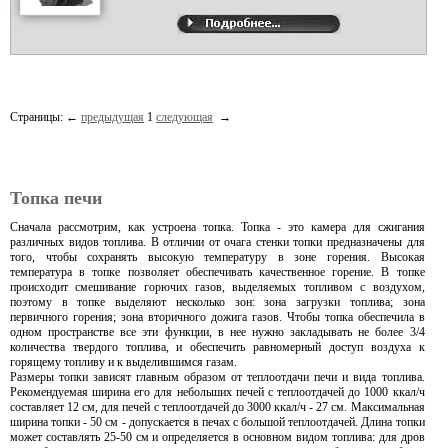
Страницы:
←
предыдущая
1
следующая
→
Топка печи
Сначала рассмотрим, как устроена топка. Топка - это камера для сжигания
различных видов топлива. В отличии от очага стенки топки предназначены для
того, чтобы сохранять высокую температуру в зоне горения. Высокая
температура в топке позволяет обеспечивать качественное горение. В топке
происходит смешивание горючих газов, выделяемых топливом с воздухом,
поэтому в топке выделяют несколько зон: зона загрузки топлива; зона
первичного горения; зона вторичного дожига газов. Чтобы топка обеспечила в
одном пространстве все эти функции, в нее нужно закладывать не более 3/4
количества твердого топлива, и обеспечить равномерный доступ воздуха к
горящему топливу и к выделившимся газам.
Размеры топки зависят главным образом от теплоотдачи печи и вида топлива.
Рекомендуемая ширина его для небольших печей с теплоотдачей до 1000 ккал/ч
составляет 12 см, для печей с теплоотдачей до 3000 ккал/ч - 27 см. Максимальная
ширина топки - 50 см - допускается в печах с большой теплоотдачей. Длина топки
может составлять 25-50 см и определяется в основном видом топлива: для дров