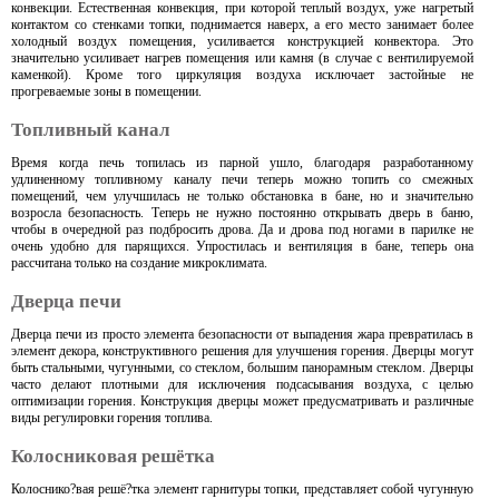
конвекции. Естественная конвекция, при которой теплый воздух, уже нагретый
контактом со стенками топки, поднимается наверх, а его место занимает более
холодный воздух помещения, усиливается конструкцией конвектора. Это
значительно усиливает нагрев помещения или камня (в случае с вентилируемой
каменкой). Кроме того циркуляция воздуха исключает застойные не
прогреваемые зоны в помещении.
Топливный канал
Время когда печь топилась из парной ушло, благодаря разработанному
удлиненному топливному каналу печи теперь можно топить со смежных
помещений, чем улучшилась не только обстановка в бане, но и значительно
возросла безопасность. Теперь не нужно постоянно открывать дверь в баню,
чтобы в очередной раз подбросить дрова. Да и дрова под ногами в парилке не
очень удобно для парящихся. Упростилась и вентиляция в бане, теперь она
рассчитана только на создание микроклимата.
Дверца печи
Дверца печи из просто элемента безопасности от выпадения жара превратилась в
элемент декора, конструктивного решения для улучшения горения. Дверцы могут
быть стальными, чугунными, со стеклом, большим панорамным стеклом. Дверцы
часто делают плотными для исключения подсасывания воздуха, с целью
оптимизации горения. Конструкция дверцы может предусматривать и различные
виды регулировки горения топлива.
Колосниковая решётка
Колоснико?вая решё?тка элемент гарнитуры топки, представляет собой чугунную