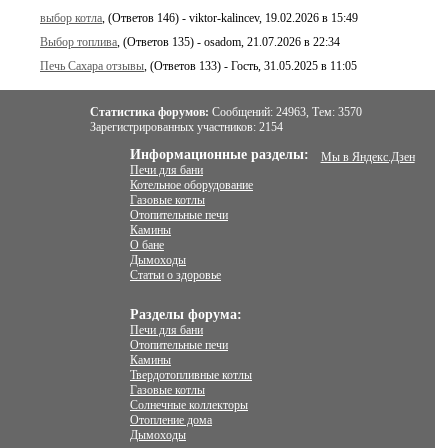
выбор котла
, (Ответов 146) - viktor-kalincev, 19.02.2026 в 15:49
Выбор топлива
, (Ответов 135) - osadom, 21.07.2026 в 22:34
Печь Сахара отзывы
, (Ответов 133) - Гость, 31.05.2025 в 11:05
Статистика форумов:
Сообщений:
24963,
Тем:
3570
Зарегистрированных участников:
2154
Информационные разделы:
Мы в Яндекс.Дзен
Печи для бани
Котельное оборудование
Газовые котлы
Отопительные печи
Камины
О бане
Дымоходы
Статьи о здоровье
Разделы форума:
Печи для бани
Отопительные печи
Камины
Твердотопливные котлы
Газовые котлы
Солнечные коллекторы
Отопление дома
Дымоходы