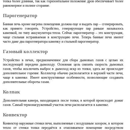
топка более длинная, так как горизонтальное положение дров обеспечивает более
равномерное и полное сгорание.
Парогенератор
Банная печь кроме нагрева помещения должна еще и выдать пар – сгенерировать,
как принято говорить. Устройство, генерирующее пар раньше называлось
каменкой, по типу аккумулятора тепла. Сейчас парогенератор – это конструкция,
чаще стальная встраиваемая в конструкцию печи. Теперь банные печи имеют
часто даже два парогенератора каменку и стальной парогенератор.
Газовый коллектор
Устройство в печах, предназначенное для сбора дымовых газов с целью их
последующей передачи дымоходу. Основная цель снизить скорость дымовых
газов, чтобы исключить выброс в дымоход искр из топки, здесь же происходит
дополнительное горение. Коллектор обычно располагается в верхней части печи,
чаще в каменке. Имеет конструктивные особенности, позволяющие создавать
дополнительные обороты газам.
Колпак
Дополнительная камера, находящаяся после топки, в которой происходит дожиг
газов. Самый термонагруженный участок печи располагается в каменке.
Конвектор
Конвектор наружные стенки печи, выполненные с воздушным зазором, в котором
тепло от стенки топки передаётся в отапливаемое помещение посредством