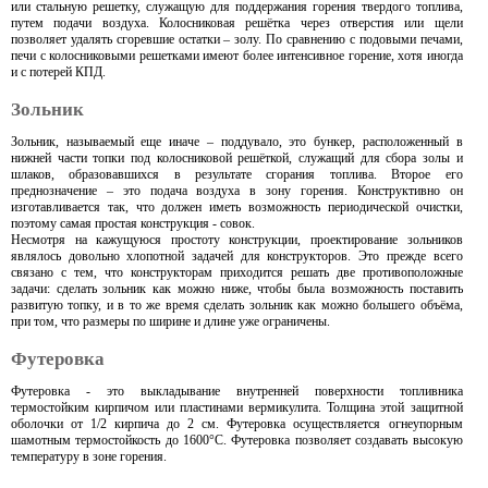
или стальную решетку, служащую для поддержания горения твердого топлива,
путем подачи воздуха. Колосниковая решётка через отверстия или щели
позволяет удалять сгоревшие остатки – золу. По сравнению с подовыми печами,
печи с колосниковыми решетками имеют более интенсивное горение, хотя иногда
и с потерей КПД.
Зольник
Зольник, называемый еще иначе – поддувало, это бункер, расположенный в
нижней части топки под колосниковой решёткой, служащий для сбора золы и
шлаков, образовавшихся в результате сгорания топлива. Второе его
преднозначение – это подача воздуха в зону горения. Конструктивно он
изготавливается так, что должен иметь возможность периодической очистки,
поэтому самая простая конструкция - совок.
Несмотря на кажущуюся простоту конструкции, проектирование зольников
являлось довольно хлопотной задачей для конструкторов. Это прежде всего
связано с тем, что конструкторам приходится решать две противоположные
задачи: сделать зольник как можно ниже, чтобы была возможность поставить
развитую топку, и в то же время сделать зольник как можно большего объёма,
при том, что размеры по ширине и длине уже ограничены.
Футеровка
Футеровка - это выкладывание внутренней поверхности топливника
термостойким кирпичом или пластинами вермикулита. Толщина этой защитной
оболочки от 1/2 кирпича до 2 см. Футеровка осуществляется огнеупорным
шамотным термостойкость до 1600°C. Футеровка позволяет создавать высокую
температуру в зоне горения.