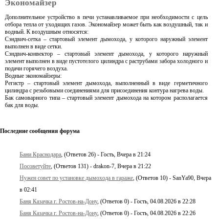
Экономайзер
Дополнительное устройство в печи устанавливаемое при необходимости с цель
отбора тепла от уходящих газов. Экономайзер может быть как воздушный, так и
водный. К воздушным относятся:
Сэндвич-сетка – стартовый элемент дымохода, у которого наружный элемент
выполнен в виде сетки.
Сэндвич-конвектор – стартовый элемент дымохода, у которого наружный
элемент выполнен в виде пустотелого цилиндра с раструбами забора холодного и
подачи горячего воздуха.
Водные экономайзеры:
Регистр – стартовый элемент дымохода, выполненный в виде герметичного
цилиндра с резьбовыми соединениями для присоединения контура нагрева воды.
Бак самоварного типа – стартовый элемент дымохода на котором располагается
бак для воды.
Последние сообщения форума
Бани Краснодара
, (Ответов 26) - Гость, Вчера в 21:24
Посоветуйте
, (Ответов 131) - drakon-7, Вчера в 21:22
Нужен совет по установке дымохода в гараже
, (Ответов 10) - SanYa90, Вчера
в 02:41
Баня Казачка г. Ростов-на-Дону
, (Ответов 0) - Гость, 04.08.2026 в 22:28
Баня Казачка г. Ростов-на-Дону
, (Ответов 0) - Гость, 04.08.2026 в 22:26