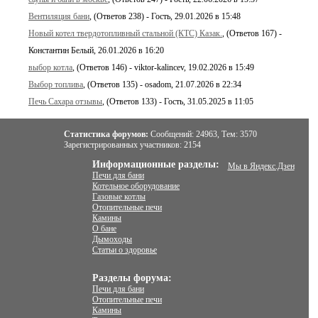
Вентиляция бани
, (Ответов 238) - Гость, 29.01.2026 в 15:48
Новый котел твердотопливный стальной (КТС) Казак.
, (Ответов 167) -
Константин Белый, 26.01.2026 в 16:20
выбор котла
, (Ответов 146) - viktor-kalincev, 19.02.2026 в 15:49
Выбор топлива
, (Ответов 135) - osadom, 21.07.2026 в 22:34
Печь Сахара отзывы
, (Ответов 133) - Гость, 31.05.2025 в 11:05
Статистика форумов:
Сообщений:
24963,
Тем:
3570
Зарегистрированных участников:
2154
Информационные разделы:
Мы в Яндекс.Дзен
Печи для бани
Котельное оборудование
Газовые котлы
Отопительные печи
Камины
О бане
Дымоходы
Статьи о здоровье
Разделы форума:
Печи для бани
Отопительные печи
Камины