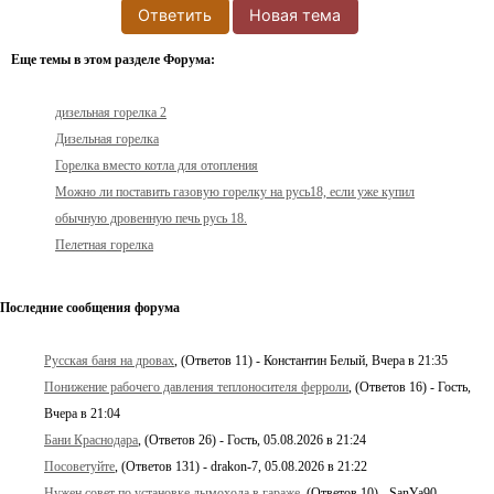
Ответить
Новая тема
Еще темы в этом разделе Форума:
дизельная горелка 2
Дизельная горелка
Горелка вместо котла для отопления
Можно ли поставить газовую горелку на русь18, если уже купил
обычную дровенную печь русь 18.
Пелетная горелка
Последние сообщения форума
Русская баня на дровах
, (Ответов 11) - Константин Белый, Вчера в 21:35
Понижение рабочего давления теплоносителя ферроли
, (Ответов 16) - Гость,
Вчера в 21:04
Бани Краснодара
, (Ответов 26) - Гость, 05.08.2026 в 21:24
Посоветуйте
, (Ответов 131) - drakon-7, 05.08.2026 в 21:22
Нужен совет по установке дымохода в гараже
, (Ответов 10) - SanYa90,