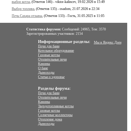
выбор котла
, (Ответов 146) - viktor-kalincev, 19.02.2026 в 15:49
Выбор топлива
, (Ответов 135) - osadom, 21.07.2026 в 22:34
Печь Сахара отзывы
, (Ответов 133) - Гость, 31.05.2025 в 11:05
Статистика форумов:
Сообщений:
24965,
Тем:
3570
Зарегистрированных участников:
2154
Информационные разделы:
Мы в Яндекс.Дзен
Печи для бани
Котельное оборудование
Газовые котлы
Отопительные печи
Камины
О бане
Дымоходы
Статьи о здоровье
Разделы форума:
Печи для бани
Отопительные печи
Камины
Твердотопливные котлы
Газовые котлы
Солнечные коллекторы
Отопление дома
Дымоходы