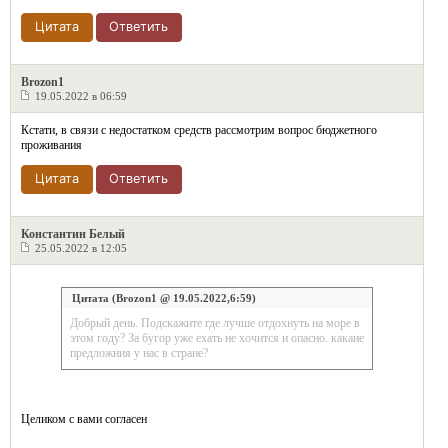
Цитата
Ответить
Brozon1
19.05.2022 в 06:59
Кстати, в связи с недостатком средств рассмотрим вопрос бюджетного
проживания
Цитата
Ответить
Константин Белый
25.05.2022 в 12:05
Цитата (Brozon1 @ 19.05.2022,6:59)
Добрый день. Подскажите где лучше отдохнуть на море в
этом году? За бугор уже ехать не хочится и опасно. какаие
предложния у нас в стране?
Целиком с вами согласен