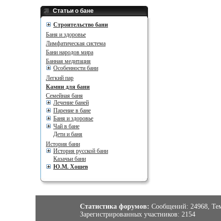
Статьи о бане
Cтроительство бани
Баня и здоровье
Лимфатическая система
Бани народов мира
Банная медитация
Особенности бани
Легкий пар
Камни для бани
Семейная баня
Лечение баней
Парение в бане
Баня и здоровье
Чай в бане
Дети и баня
История бани
История русской бани
Казачьи бани
Ю.М. Хошев
Статистика форумов:
Сообщений:
24968,
Те
Зарегистрированных участников:
2154