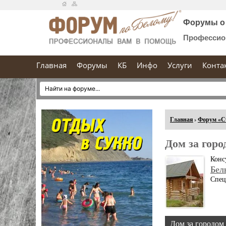
Форумы о 
Профессио
Главная
Форумы
КБ
Инфо
Услуги
Конта
Главная
Форум «С
Дом за горо
Конс
Бел
Спец
Дом за городом