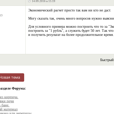
14.09.2016 в 15:19
Экономический расчет просто так вам ни кто не даст.
13
Могу сказать так, очень много вопросов нужно выясни
Для условного примера можно построить что то за "3ко
построить за "1 рубль", а служить будет 50 лет. Так 
и получить результат на более продолжительное врем
Быстрый
Новая тема
разделе Форума:
из кирпича.
овки печи
 бане.
ый материал
амана или черепицы.