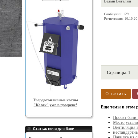
Белый Виталий
Сообщений: 129
Регистрация: 10.10.20
Страницы:
1
Ответить
Твердотопливные котлы
"Казак" уже в продаже!
Еще темы в этом 
Проект бани 
Место устан
Вентиляция в
Статьи: печи для бани
нестандартн
Парилка из с