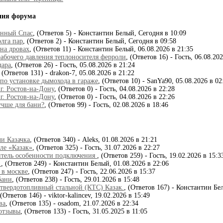
ния форума
анный Спас
, (Ответов 5) - Константин Белый, Сегодня в 10:09
лга пар
, (Ответов 2) - Константин Белый, Сегодня в 09:58
 на дровах
, (Ответов 11) - Константин Белый, 06.08.2026 в 21:35
абочего давления теплоносителя ферроли
, (Ответов 16) - Гость, 06.08.20
дара
, (Ответов 26) - Гость, 05.08.2026 в 21:24
, (Ответов 131) - drakon-7, 05.08.2026 в 21:22
по установке дымохода в гараже
, (Ответов 10) - SanYa90, 05.08.2026 в 02
 г. Ростов-на-Дону
, (Ответов 0) - Гость, 04.08.2026 в 22:28
 г. Ростов-на-Дону
, (Ответов 0) - Гость, 04.08.2026 в 22:26
учше для бани?
, (Ответов 99) - Гость, 02.08.2026 в 18:46
и Казачка
, (Ответов 340) - Aleks, 01.08.2026 в 21:21
ле «Казак»
, (Ответов 325) - Гость, 31.07.2026 в 22:27
итель особенности подключения
, (Ответов 259) - Гость, 19.02.2026 в 15:3
.
, (Ответов 249) - Константин Белый, 01.08.2026 в 22:06
 в москве
, (Ответов 247) - Гость, 22.06.2026 в 15:37
бани
, (Ответов 238) - Гость, 29.01.2026 в 15:48
твердотопливный стальной (КТС) Казак.
, (Ответов 167) - Константин Бе
 (Ответов 146) - viktor-kalincev, 19.02.2026 в 15:49
ва
, (Ответов 135) - osadom, 21.07.2026 в 22:34
 отзывы
, (Ответов 133) - Гость, 31.05.2025 в 11:05