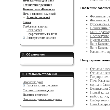
Печь каменка для бани
Технические решения
Последние сообще
Банная печь «Казачка»
Печь с закрытой каменкой
Фестиваль Б
Устройство печей
Фестиваль Во
Топка
Русская баня
Требования к печам
Понижение р
Печи Костер
Бани Красно
Профессиональные печи
Посоветуйте
Электрические каменки
Нужен совет 
Баня Казачка
Баня Казачка
Какая печь л
Объявления
Популярные темы
Отзывы о печ
Отзывы о кот
Статьи об отоплении
Гидрораздел
Печь Казачка
Отопление дома
сауны и бани
Газовые котлы отопления
Вентиляция 
Система отопления дома
Новый котел 
Пелетное отопление
выбор котла
,
Отопление дачи своими руками
Выбор топли
Печь Сахара