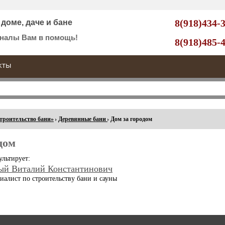
8(918)434-
доме, даче и бане
налы Вам в помощь!
8(918)485-
кты
троительство бани»
Деревянные бани
Дом за городом
дом
ультирует:
ый Виталий Константинович
иалист по строительству бани и сауны