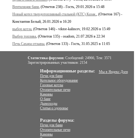
Вентиляция бани
, (Ответов 238) - Гость, 29.01.2026 в 15:48
Новый котел твердотопливный стальной (КТС) Казак.
, (Ответов 167) -
Константин Белый, 26.01.2026 в 16:20
выбор котла
, (Ответов 146) - viktor-kalincev, 19.02.2026 в 15:49
Выбор топлива
, (Ответов 135) - osadom, 21.07.2026 в 22:34
Печь Сахара отзывы
, (Ответов 133) - Гость, 31.05.2025 в 11:05
Статистика форумов:
Сообщений:
24966,
Тем:
3571
Зарегистрированных участников:
2154
Информационные разделы:
Мы в Яндекс.Дзен
Печи для бани
Котельное оборудование
Газовые котлы
Отопительные печи
Камины
О бане
Дымоходы
Статьи о здоровье
Разделы форума:
Печи для бани
Отопительные печи
Камины