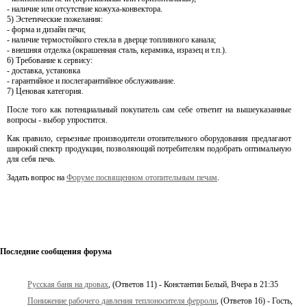
- наличие или отсутствие кожуха-конвектора.
5) Эстетические пожелания:
- форма и дизайн печи;
- наличие термостойкого стекла в дверце топливного канала;
- внешняя отделка (окрашенная сталь, керамика, изразец и т.п.).
6) Требование к сервису:
- доставка, установка
- гарантийное и послегарантийное обслуживание.
7) Ценовая категория.
После того как потенциальный покупатель сам себе ответит на вышеуказанные
вопросы - выбор упростится.
Как правило, серьезные производители отопительного оборудования предлагают
широкий спектр продукции, позволяющий потребителям подобрать оптимальную
для себя печь.
Задать вопрос на
Форуме посвященном отопительным печам
.
Последние сообщения форума
Русская баня на дровах
, (Ответов 11) - Константин Белый, Вчера в 21:35
Понижение рабочего давления теплоносителя ферроли
, (Ответов 16) - Гость,