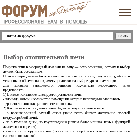
Выбор отопительной печи
Покупка печи в загородный дом или на дачу — дело серьезное, потому и выбор
должен быть осознанным.
Печь априори должна быть промышленно изготовленной, надежной, удобной в
установке и обслуживании, иметь продолжительный ресурс эксплуатации.
Для принятия взвешенного, решения покупателю необходимо четко
представлять:
1) В какое помещение планируется установка печи:
- площадь, объем и количество помещений которые необходимо отапливать;
- уровень теплоизоляции пола стен и потолка.
2) Как часто и как продолжительно будет эксплуатироваться печь:
- в весенне-осенний дачный сезон (чаще всего бывает достаточно простой
воздухогрейной печи);
- по выходным дням, но круглогодично (нужна более мощная печь с функцией
длительного горения);
- ежедневно и круглосуточно (скорее всего потребуется котел с полноценной
системой отопления).