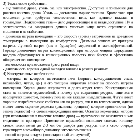
3) Технические требования:
- вид топлива: дрова, уголь, газ, или электричество. Доступнее и привычнее для
россиян конечно дрова. Уголь — достаточно маркое топливо. Кроме того при
отоплении углем требуется толстостенная печь, как правило тяжелая и
громоздкая. Подключение газа — дело дорогостоящее и не везде доступное. Ну а
электричество на загородных дачных участках чаще всего ограничено по
мощности и не стабильно.
- динамика нагрева помещения – это скорость (время) затраченное на доведение
температуры в помещении до комфортного. Динамика зависит от принципа
нагрева. Лучевой нагрев (как в буржуйке) медленный и малоэффективный.
Гораздо динамичнее нагрев конвекционный, при котором мощная циркуляция
воздуха образующаяся в конвекционных полостях печи быстро и эффективно
обогревает все помещение;
- возможность приготовления (разогрева) пищи;
- длительность горения одной закладки топлива в разных режимах.
4) Конструктивные особенности:
- материал из которого изготовлена печь (кирпич, конструкционная сталь,
нержавейка, чугун, др.) и его толщина напрямую влияет на скорость нагрева
помещения. Кирпич долго нагревается и долго отдает тепло. Конструкционная
сталь не является термостойкой, а потому для сохранения ресурса, чаще всего
изолируется шамотом, поэтому печь из неё тяжелая и медлительная. Чугун имеет
хорошие потребительские свойства как по ресурсу, так и по теплоемкости, однако
может иметь скрытые дефекты (раковины, трещины) которые проявляются (по
закону подлости) - в самый неподходящий момент. Остается нержавейка, которая
(при использовании в качестве топлива дров) — практически не окисляется и как
следствие не прогорает. Применение нержавейки позволяет снижать толщину
стенок топки печей до 2-3 мм без ущерба для ресурса, что в свою очередь
гарантирует высочайшую динамику нагрева помещения.
- способ нагрева воздуха (конвекционный или лучевой)
- компоновка печи (вертикальная или горизонтальная);