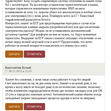
Здравствуйте! Хочу создать современную систему отопления по вашей схеме
№2 с коллектором. На коллекторе установлены термостатические клапана,
которые управляются комнатными термостатами. ИБП на насос
устанавливать не хочу, т.к. морозы убьют все аккумуляторы и вообще плохо
для электроники (это у меня дача). Планирую котел ок15 + Ёмкостный
гидравлический разделитель Белого.
Интересует, хватит ли ЁГР для предотвращения перегрева в случае если
термостатические клапана закрыты (потребителей нет) или при отключении
электричества (насоса)? Можно ли не устанавливать автоматический
регулятор горения? Для комфорта он мне не нужен, т.к. будут комнатные
термостаты. Выдержит ли ЁГР самую сложную ситуацию: отключение эл-ва
ночью перед полной загрузкой угля в котел? Предположим, что котел
работает на полной мощности и выключить его некому (все спят).
Цитата
Ответить
Константин Белый
30.12.2013 в 21:53
Хватит без сомнения, у меня такая схема работает 4 года без аварий.
Свет выключают на час на два очень часто, бывает и на целый день, в это
время к котлу никто не походит даже если он полностью засыпан, поскольку
чтобы вскипятить гидроразделитель нужно две полных закладки угля для ОК
15 (это я определил опытным путем). Автоматический клапан обычно всегда
запаздывает (вернее запаздывают процессы идущие в котле по инерции).
Цитата
Ответить