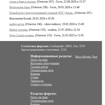
сауны и бани в москве
, (Ответов 247) - Гость, 22.06.2026 в 15:37
Вентиляция бани
, (Ответов 238) - Гость, 29.01.2026 в 15:48
Новый котел твердотопливный стальной (КТС) Казак.
, (Ответов 167) -
Константин Белый, 26.01.2026 в 16:20
выбор котла
, (Ответов 146) - viktor-kalincev, 19.02.2026 в 15:49
Выбор топлива
, (Ответов 135) - osadom, 21.07.2026 в 22:34
Печь Сахара отзывы
, (Ответов 133) - Гость, 31.05.2025 в 11:05
Статистика форумов:
Сообщений:
24963,
Тем:
3570
Зарегистрированных участников:
2154
Информационные разделы:
Мы в Яндекс.Дзен
Печи для бани
Котельное оборудование
Газовые котлы
Отопительные печи
Камины
О бане
Дымоходы
Статьи о здоровье
Разделы форума:
Печи для бани
Отопительные печи
Камины